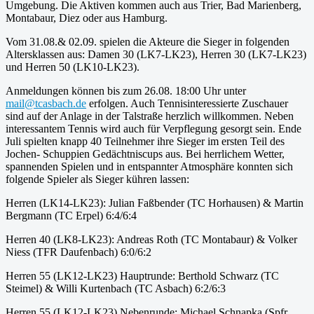
Umgebung. Die Aktiven kommen auch aus Trier, Bad Marienberg,
Montabaur, Diez oder aus Hamburg.
Vom 31.08.& 02.09. spielen die Akteure die Sieger in folgenden
Altersklassen aus: Damen 30 (LK7-LK23), Herren 30 (LK7-LK23)
und Herren 50 (LK10-LK23).
Anmeldungen können bis zum 26.08. 18:00 Uhr unter
mail@tcasbach.de
erfolgen. Auch Tennisinteressierte Zuschauer
sind auf der Anlage in der Talstraße herzlich willkommen. Neben
interessantem Tennis wird auch für Verpflegung gesorgt sein. Ende
Juli spielten knapp 40 Teilnehmer ihre Sieger im ersten Teil des
Jochen- Schuppien Gedächtniscups aus. Bei herrlichem Wetter,
spannenden Spielen und in entspannter Atmosphäre konnten sich
folgende Spieler als Sieger kühren lassen:
Herren (LK14-LK23): Julian Faßbender (TC Horhausen) & Martin
Bergmann (TC Erpel) 6:4/6:4
Herren 40 (LK8-LK23): Andreas Roth (TC Montabaur) & Volker
Niess (TFR Daufenbach) 6:0/6:2
Herren 55 (LK12-LK23) Hauptrunde: Berthold Schwarz (TC
Steimel) & Willi Kurtenbach (TC Asbach) 6:2/6:3
Herren 55 (LK12-LK23) Nebenrunde: Michael Schnapka (Spfr.