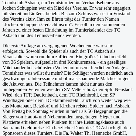
Tennisclub Asbach, ein Tennisturnier auf Verbandsebene aus.
Jochen Schuppien war ein Kind des Vereins. Er war sehr engagiert,
hilfsbereit und äußerst beliebt. Bis zum Schluss war er im Vorstand
des Vereins aktiv. Ihm zu Ehren trägt das Turnier den Namen
"Jochen-Schuppien-Gedächtniscup". Es soll in den kommenden
Jahren zu einer festen Einrichtung im Turnierkalender des TC
Asbach und des Tennisverbands werden.
Die erste Auflage am vergangenen Wochenende war sehr
erfolgreich. Sowohl die Spieler als auch der TC Asbach als
Veranstalter waren rundum zufrieden. Ein großes Teilnehmerfeld
von 36 Spielern, aufgeteilt in drei Konkurrenzen, - ein geselliges
Miteinander bei schönstem Wetter auf unserer herrlichen Anlage -
Tennisherz was willst du mehr? Die Schläger wurden natürlich auch
geschwungen. Interessante und oftmals spannende Matches trugen
die Aktiven aus. Die Teilnehmer kamen nicht nur aus den
umliegenden Vereinen wie dem SV Vettelschoß, den Spfr. Neustadt-
Wied, den TFR Daufenbach, dem TC Rheinbrohl, dem SP
Windhagen oder dem TC Flammersfeld - auch von weiter weg wie
aus Montabaur, Betzdorf und Kirchen reisten Spieler nach Asbach.
Von Freitag bis Sonntag wurden in mehr als 50 Begegnungen die
Sieger von Haupt- und Nebenrunden ausgetragen. Sieger und
Platzierte erhielten neben Punkten für ihre Leistungsklasse auch
Sach- und Geldpreise. Ein herzlicher Dank des TC Asbach gilt den
Sponsoren dieses Turniers. Die Fa. Walter Th. Hennecke GmbH,