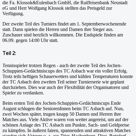
die Fa. Klossok&Eulenbach GmbH, die Raiffeisenbank Neustadt
eG und Herr Wolfgang Klossok stellten das Preisgeld zur
Verfügung.
Der zweite Teil des Turniers findet am 1. Septemberwochenende
statt. Dann spielen die Herren und Damen ihre Sieger aus.
Zuschauer sind herzlich willkommen. Die Endspiele finden am
06.09. gegen 14:00 Uhr statt.
Teil 2:
Tennisspieler trotzen Regen - auch der zweite Teil des Jochen-
Schuppien-Gedächtniscups des TC Asbach war ein voller Erfolg.
Trotz teils heftigen Schauerwetters und kühlen Temperaturen konnte
der TC Asbach den zweiten Teil seiner Turnierserie wie geplant
durchziehen. Dies war auch der Flexibilität der Organisatoren und
Spieler zu verdanken.
Beim ersten Teil des Jochen-Schuppien-Gedächtniscups Ende
August schlugen die SeniorenInnen beim TC Asbach auf. Nun,
zwei Wochen später, trugen knapp 50 Damen und Herren ihre
Matches aus. Viele Aktive waren von weiter angereist, um auf der
schönen Anlage des TC Asbach um Punkte, Sach- und Geldpreise
zu kämpfen. In äußerst fairen, spannenden und attraktiven Matches
standen sich Akteure u. a. aus Trier, Hachenburg, Diez, Betzdorf,