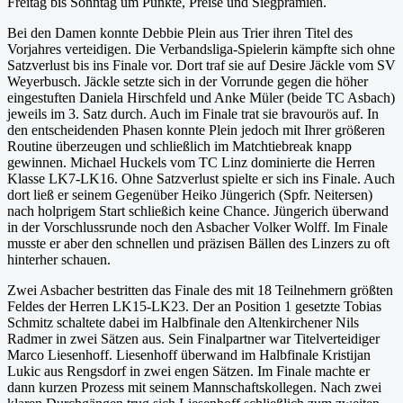
Freitag bis Sonntag um Punkte, Preise und Siegprämien.
Bei den Damen konnte Debbie Plein aus Trier ihren Titel des
Vorjahres verteidigen. Die Verbandsliga-Spielerin kämpfte sich ohne
Satzverlust bis ins Finale vor. Dort traf sie auf Desire Jäckle vom SV
Weyerbusch. Jäckle setzte sich in der Vorrunde gegen die höher
eingestuften Daniela Hirschfeld und Anke Müler (beide TC Asbach)
jeweils im 3. Satz durch. Auch im Finale trat sie bravourös auf. In
den entscheidenden Phasen konnte Plein jedoch mit Ihrer größeren
Routine überzeugen und schließlich im Matchtiebreak knapp
gewinnen. Michael Huckels vom TC Linz dominierte die Herren
Klasse LK7-LK16. Ohne Satzverlust spielte er sich ins Finale. Auch
dort ließ er seinem Gegenüber Heiko Jüngerich (Spfr. Neitersen)
nach holprigem Start schließich keine Chance. Jüngerich überwand
in der Vorschlussrunde noch den Asbacher Volker Wolff. Im Finale
musste er aber den schnellen und präzisen Bällen des Linzers zu oft
hinterher schauen.
Zwei Asbacher bestritten das Finale des mit 18 Teilnehmern größten
Feldes der Herren LK15-LK23. Der an Position 1 gesetzte Tobias
Schmitz schaltete dabei im Halbfinale den Altenkirchener Nils
Radmer in zwei Sätzen aus. Sein Finalpartner war Titelverteidiger
Marco Liesenhoff. Liesenhoff überwand im Halbfinale Kristijan
Lukic aus Rengsdorf in zwei engen Sätzen. Im Finale machte er
dann kurzen Prozess mit seinem Mannschaftskollegen. Nach zwei