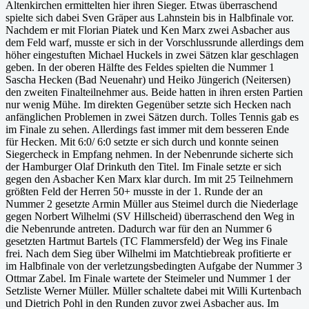
Altenkirchen ermittelten hier ihren Sieger. Etwas überraschend
spielte sich dabei Sven Gräper aus Lahnstein bis in Halbfinale vor.
Nachdem er mit Florian Piatek und Ken Marx zwei Asbacher aus
dem Feld warf, musste er sich in der Vorschlussrunde allerdings dem
höher eingestuften Michael Huckels in zwei Sätzen klar geschlagen
geben. In der oberen Hälfte des Feldes spielten die Nummer 1
Sascha Hecken (Bad Neuenahr) und Heiko Jüngerich (Neitersen)
den zweiten Finalteilnehmer aus. Beide hatten in ihren ersten Partien
nur wenig Mühe. Im direkten Gegenüber setzte sich Hecken nach
anfänglichen Problemen in zwei Sätzen durch. Tolles Tennis gab es
im Finale zu sehen. Allerdings fast immer mit dem besseren Ende
für Hecken. Mit 6:0/ 6:0 setzte er sich durch und konnte seinen
Siegercheck in Empfang nehmen. In der Nebenrunde sicherte sich
der Hamburger Olaf Drinkuth den Titel. Im Finale setzte er sich
gegen den Asbacher Ken Marx klar durch. Im mit 25 Teilnehmern
größten Feld der Herren 50+ musste in der 1. Runde der an
Nummer 2 gesetzte Armin Müller aus Steimel durch die Niederlage
gegen Norbert Wilhelmi (SV Hillscheid) überraschend den Weg in
die Nebenrunde antreten. Dadurch war für den an Nummer 6
gesetzten Hartmut Bartels (TC Flammersfeld) der Weg ins Finale
frei. Nach dem Sieg über Wilhelmi im Matchtiebreak profitierte er
im Halbfinale von der verletzungsbedingten Aufgabe der Nummer 3
Ottmar Zabel. Im Finale wartete der Steimeler und Nummer 1 der
Setzliste Werner Müller. Müller schaltete dabei mit Willi Kurtenbach
und Dietrich Pohl in den Runden zuvor zwei Asbacher aus. Im