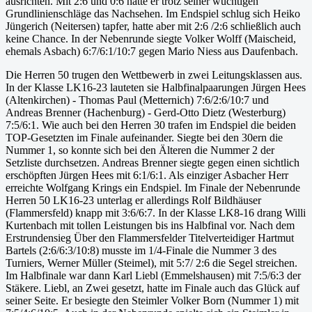
ausrichten. Mit 2:6 und 0:6 hatte er trotz seiner wuchtigen
Grundlinienschläge das Nachsehen. Im Endspiel schlug sich Heiko
Jüngerich (Neitersen) tapfer, hatte aber mit 2:6 /2:6 schließlich auch
keine Chance. In der Nebenrunde siegte Volker Wolff (Maischeid,
ehemals Asbach) 6:7/6:1/10:7 gegen Mario Niess aus Daufenbach.
Die Herren 50 trugen den Wettbewerb in zwei Leitungsklassen aus.
In der Klasse LK16-23 lauteten sie Halbfinalpaarungen Jürgen Hees
(Altenkirchen) - Thomas Paul (Metternich) 7:6/2:6/10:7 und
Andreas Brenner (Hachenburg) - Gerd-Otto Dietz (Westerburg)
7:5/6:1. Wie auch bei den Herren 30 trafen im Endspiel die beiden
TOP-Gesetzten im Finale aufeinander. Siegte bei den 30ern die
Nummer 1, so konnte sich bei den Älteren die Nummer 2 der
Setzliste durchsetzen. Andreas Brenner siegte gegen einen sichtlich
erschöpften Jürgen Hees mit 6:1/6:1. Als einziger Asbacher Herr
erreichte Wolfgang Krings ein Endspiel. Im Finale der Nebenrunde
Herren 50 LK16-23 unterlag er allerdings Rolf Bildhäuser
(Flammersfeld) knapp mit 3:6/6:7. In der Klasse LK8-16 drang Willi
Kurtenbach mit tollen Leistungen bis ins Halbfinal vor. Nach dem
Erstrundensieg Über den Flammersfelder Titelverteidiger Hartmut
Bartels (2:6/6:3/10:8) musste im 1/4-Finale die Nummer 3 des
Turniers, Werner Müller (Steimel), mit 5:7/ 2:6 die Segel streichen.
Im Halbfinale war dann Karl Liebl (Emmelshausen) mit 7:5/6:3 der
Stäkere. Liebl, an Zwei gesetzt, hatte im Finale auch das Glück auf
seiner Seite. Er besiegte den Steimler Volker Born (Nummer 1) mit