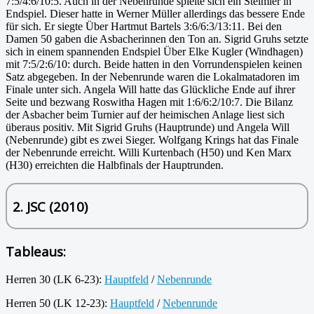
7:5/4:6/10:5. Auch in der Nebenrunde spielte sich ein Steimler in
Endspiel. Dieser hatte in Werner Müller allerdings das bessere Ende
für sich. Er siegte Über Hartmut Bartels 3:6/6:3/13:11. Bei den
Damen 50 gaben die Asbacherinnen den Ton an. Sigrid Gruhs setzte
sich in einem spannenden Endspiel Über Elke Kugler (Windhagen)
mit 7:5/2:6/10: durch. Beide hatten in den Vorrundenspielen keinen
Satz abgegeben. In der Nebenrunde waren die Lokalmatadoren im
Finale unter sich. Angela Will hatte das Glückliche Ende auf ihrer
Seite und bezwang Roswitha Hagen mit 1:6/6:2/10:7. Die Bilanz
der Asbacher beim Turnier auf der heimischen Anlage liest sich
überaus positiv. Mit Sigrid Gruhs (Hauptrunde) und Angela Will
(Nebenrunde) gibt es zwei Sieger. Wolfgang Krings hat das Finale
der Nebenrunde erreicht. Willi Kurtenbach (H50) und Ken Marx
(H30) erreichten die Halbfinals der Hauptrunden.
2. JSC (2010)
Tableaus:
Herren 30 (LK 6-23):
Hauptfeld
/
Nebenrunde
Herren 50 (LK 12-23):
Hauptfeld
/
Nebenrunde