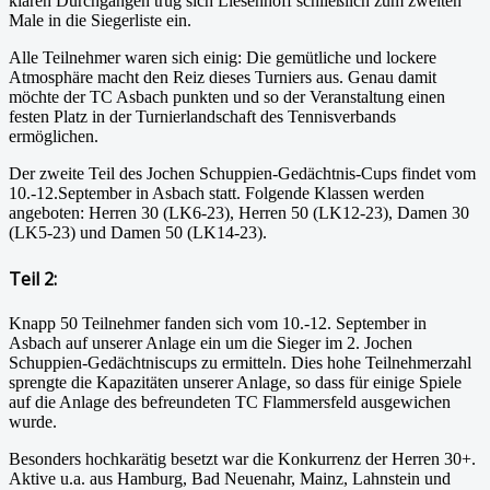
klaren Durchgängen trug sich Liesenhoff schließlich zum zweiten
Male in die Siegerliste ein.
Alle Teilnehmer waren sich einig: Die gemütliche und lockere
Atmosphäre macht den Reiz dieses Turniers aus. Genau damit
möchte der TC Asbach punkten und so der Veranstaltung einen
festen Platz in der Turnierlandschaft des Tennisverbands
ermöglichen.
Der zweite Teil des Jochen Schuppien-Gedächtnis-Cups findet vom
10.-12.September in Asbach statt. Folgende Klassen werden
angeboten: Herren 30 (LK6-23), Herren 50 (LK12-23), Damen 30
(LK5-23) und Damen 50 (LK14-23).
Teil 2:
Knapp 50 Teilnehmer fanden sich vom 10.-12. September in
Asbach auf unserer Anlage ein um die Sieger im 2. Jochen
Schuppien-Gedächtniscups zu ermitteln. Dies hohe Teilnehmerzahl
sprengte die Kapazitäten unserer Anlage, so dass für einige Spiele
auf die Anlage des befreundeten TC Flammersfeld ausgewichen
wurde.
Besonders hochkarätig besetzt war die Konkurrenz der Herren 30+.
Aktive u.a. aus Hamburg, Bad Neuenahr, Mainz, Lahnstein und