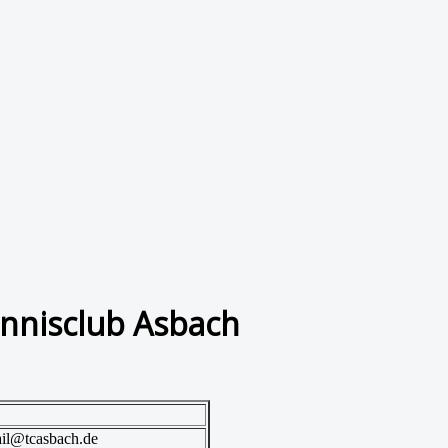
nnisclub Asbach
il@tcasbach.de