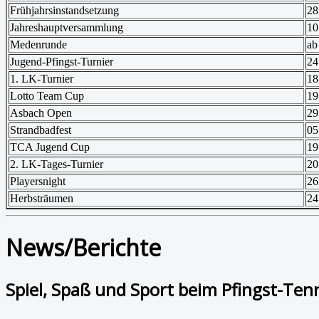
Frühjahrsinstandsetzung
28
Jahreshauptversammlung
10
Medenrunde
ab
Jugend-Pfingst-Turnier
24
1. LK-Turnier
18
Lotto Team Cup
19
Asbach Open
29
Strandbadfest
05
TCA Jugend Cup
19
2. LK-Tages-Turnier
20
Playersnight
26
Herbsträumen
24
News/Berichte
Spiel, Spaß und Sport beim Pfingst-Ten