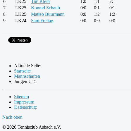
6
LK25
Tim Klein
1:0
1:1
2:1
7
LK25
Konrad Schaub
0:0
0:1
0:1
8
LK25
Matteo Buurmann
0:0
1:2
1:2
9
LK24
Sam Freitag
0:0
0:0
0:0
Aktuelle Seite:
Startseite
Mannschaften
Jungen U15
Sitemap
Impressum
Datenschutz
Nach oben
© 2026 Tennisclub Asbach e.V.