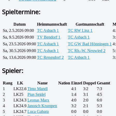
Spieltermine:
Datum
Heimmannschaft
Gastmannschaft
M
Sa, 2.5.2026 09:00
TC Asbach 1
TC RW Linz 1
4
Sa, 9.5.2026 09:00
TV Bendorf 1
TC Asbach 1
3
Sa, 23.5.2026 09:00
TC Asbach 1
TC GW Bad Hönningen 1
4
Sa, 30.5.2026 09:00
TC Asbach 1
TC Rh.-W. Neuwied 2
5
Sa, 13.6.2026 09:00
TC Rengsdorf 2
TC Asbach 1
3
Spieler:
Rang
LK
Name
Nation
Einzel
Doppel
Gesamt
1
LK22.6
Timo Mandl
4:1
3:2
7:3
2
LK25
Pius Seidel
1:4
3:1
4:5
3
LK24.3
Leonas Marx
4:0
2:0
6:0
4
LK24.9
Janosch Krumpen
3:2
2:1
5:3
5
LK24.7
Luca Gabara
0:0
0:0
0:0