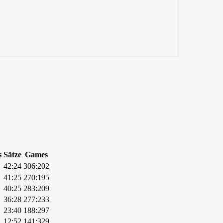
s
Sätze
Games
42:24
306:202
41:25
270:195
40:25
283:209
36:28
277:233
23:40
188:297
12:52
141:329