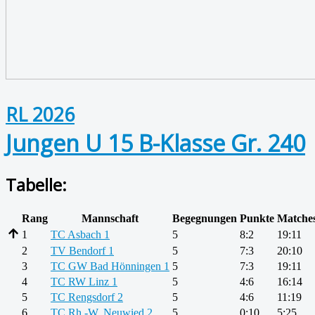
RL 2026
Jungen U 15 B-Klasse Gr. 240
Tabelle:
Rang
Mannschaft
Begegnungen
Punkte
Matche
1
TC Asbach 1
5
8:2
19:11
2
TV Bendorf 1
5
7:3
20:10
3
TC GW Bad Hönningen 1
5
7:3
19:11
4
TC RW Linz 1
5
4:6
16:14
5
TC Rengsdorf 2
5
4:6
11:19
6
TC Rh.-W. Neuwied 2
5
0:10
5:25