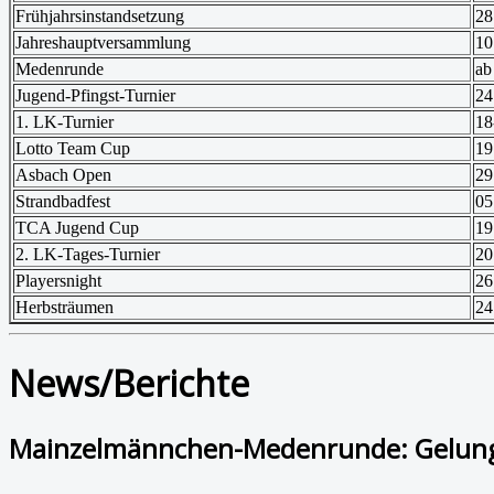
Frühjahrsinstandsetzung
28
Jahreshauptversammlung
10
Medenrunde
ab
Jugend-Pfingst-Turnier
24
1. LK-Turnier
18
Lotto Team Cup
19
Asbach Open
29
Strandbadfest
05
TCA Jugend Cup
19
2. LK-Tages-Turnier
20
Playersnight
26
Herbsträumen
24
News/Berichte
Mainzelmännchen-Medenrunde: Gelung