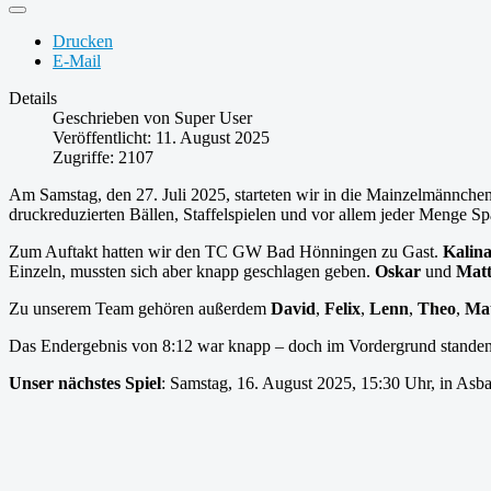
Drucken
E-Mail
Details
Geschrieben von
Super User
Veröffentlicht: 11. August 2025
Zugriffe: 2107
Am Samstag, den 27. Juli 2025, starteten wir in die Mainzelmännch
druckreduzierten Bällen, Staffelspielen und vor allem jeder Menge Sp
Zum Auftakt hatten wir den TC GW Bad Hönningen zu Gast.
Kalin
Einzeln, mussten sich aber knapp geschlagen geben.
Oskar
und
Matt
Zu unserem Team gehören außerdem
David
,
Felix
,
Lenn
,
Theo
,
Ma
Das Endergebnis von 8:12 war knapp – doch im Vordergrund standen S
Unser nächstes Spiel
: Samstag, 16. August 2025, 15:30 Uhr, in As