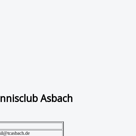
nnisclub Asbach
il@tcasbach.de