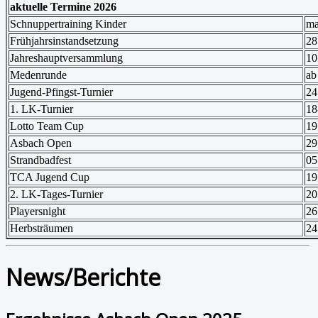
aktuelle Termine 2026
Schnuppertraining Kinder
ma
Frühjahrsinstandsetzung
28
Jahreshauptversammlung
10
Medenrunde
ab
Jugend-Pfingst-Turnier
24
1. LK-Turnier
18
Lotto Team Cup
19
Asbach Open
29
Strandbadfest
05
TCA Jugend Cup
19
2. LK-Tages-Turnier
20
Playersnight
26
Herbsträumen
24
News/Berichte